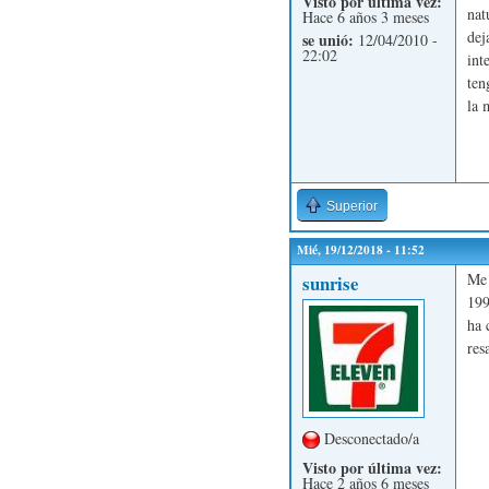
Visto por última vez:
nat
Hace 6 años 3 meses
dej
se unió:
12/04/2010 -
22:02
int
ten
la 
Superior
Mié, 19/12/2018 - 11:52
Me 
sunrise
199
ha 
res
Desconectado/a
Visto por última vez:
Hace 2 años 6 meses