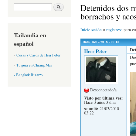
Detenidos dos m
Formulario de búsqueda
Buscar
borrachos y aco
Inicie sesión
o
regístrese
para c
Tailandia en
Dom, 16/12/2018 - 00:18
español
Det
Herr Peter
-
Cosas y Casos de Herr Peter
Dos
pue
-
Tu guía en Chiang Mai
- Bangkok Bizarro
Desconectado/a
Visto por última vez:
Hace 3 años 3 días
se unió:
21/03/2010 -
03:22