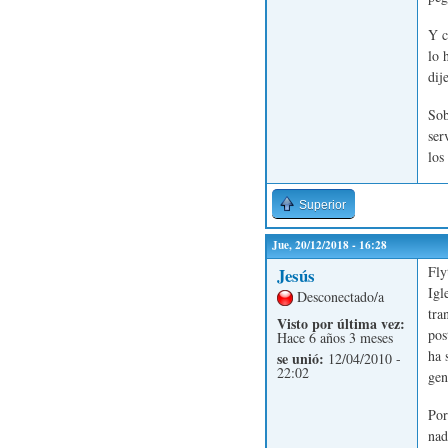
Y c
lo 
dij
Sob
ser
los
Superior
Jue, 20/12/2018 - 16:28
Fly
Jesús
Igl
Desconectado/a
tra
Visto por última vez:
pos
Hace 6 años 3 meses
ha 
se unió:
12/04/2010 -
22:02
gen
Por
nad