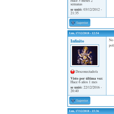
Hace 5 meses 2
semanas
se unió:
03/12/2012 -
21:35
Superior
Lun, 17/12/2018 - 12:54
No 
Infinito
pol
Desconectado/a
Visto por última vez:
Hace 6 años 1 mes
se unió:
22/12/2016 -
20:40
Superior
Lun, 17/12/2018 - 15:36