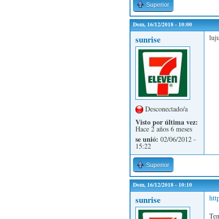
Superior
Dom, 16/12/2018 - 10:00
luj
sunrise
Desconectado/a
Visto por última vez:
Hace 2 años 6 meses
se unió:
02/06/2012 -
15:22
Superior
Dom, 16/12/2018 - 10:10
htt
sunrise
Ten