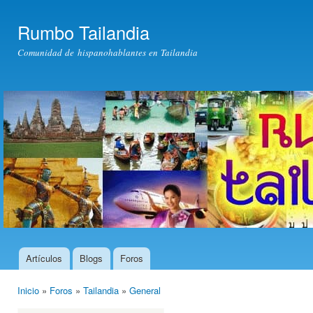
Pas
con
Rumbo Tailandia
prin
Comunidad de hispanohablantes en Tailandia
Artículos
Blogs
Foros
Menú principal
Inicio
»
Foros
»
Tailandia
»
General
Usted está aquí