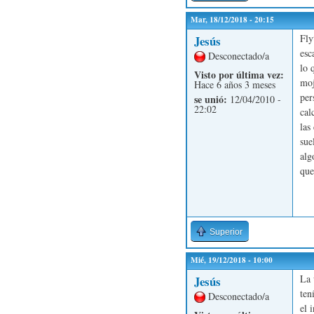
Mar, 18/12/2018 - 20:15
Fly
Jesús
esc
Desconectado/a
lo 
Visto por última vez:
moj
Hace 6 años 3 meses
per
se unió:
12/04/2010 -
22:02
cal
las
sue
alg
que
Superior
Mié, 19/12/2018 - 10:00
La 
Jesús
ten
Desconectado/a
el 