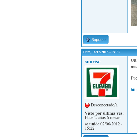
Superior
Dom, 16/12/2018 - 09:55
Ult
sunrise
muc
Fue
htt
Desconectado/a
Visto por última vez:
Hace 2 años 6 meses
se unió:
02/06/2012 -
15:22