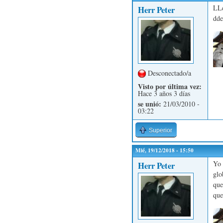
LLe
Herr Peter
dde
Desconectado/a
Visto por última vez:
Hace 3 años 3 días
se unió:
21/03/2010 -
03:22
Superior
Mié, 19/12/2018 - 15:50
Yo 
Herr Peter
glo
que
que