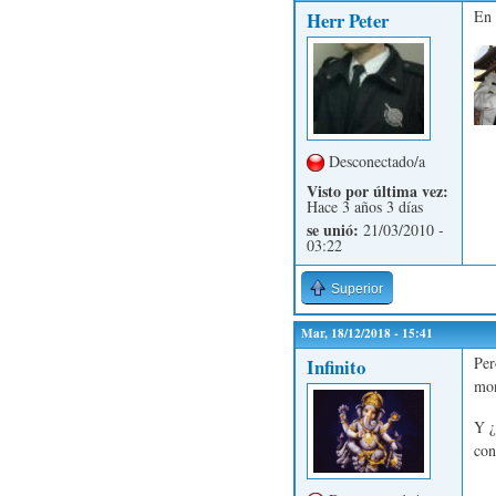
En 
Herr Peter
Desconectado/a
Visto por última vez:
Hace 3 años 3 días
se unió:
21/03/2010 -
03:22
Superior
Mar, 18/12/2018 - 15:41
Per
Infinito
mon
Y ¿
con