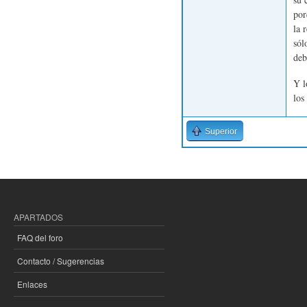
por
la 
sól
deb
Y l
los
Superior
APARTADOS
FAQ del foro
Contacto / Sugerencias
Enlaces