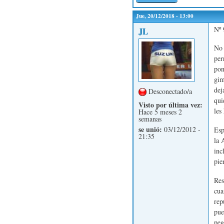
Jue, 20/12/2018 - 13:00
Nº 
JL
No 
per
pon
gim
dej
Desconectado/a
qui
Visto por última vez:
les
Hace 5 meses 2
semanas
se unió:
03/12/2012 -
Esp
21:35
la 
inc
pie
Res
cua
rep
pue
peg