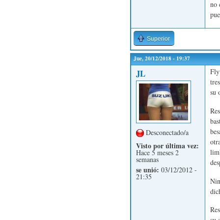
no 
pue
Superior
Jue, 20/12/2018 - 19:37
Fly
JL
tre
su 
Res
bas
bes
Desconectado/a
otr
Visto por última vez:
lim
Hace 5 meses 2
semanas
des
se unió:
03/12/2012 -
21:35
Nin
dic
Res
su 