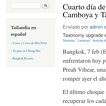
Cuarto día de
Formulario de búsqueda
Buscar
Camboya y Ta
Enviado por
admin
e
Tailandia en
Taxonomy upgrade e
español
Tailandia
Camboya
Noticias d
-
Cosas y Casos de Herr Peter
Bangkok, 7 feb (E
-
Tu guía en Chiang Mai
- Bangkok Bizarro
enfrentaron hoy p
Preah Vihear, una 
romper ayer el alt
El último choque 
recuperar los cad