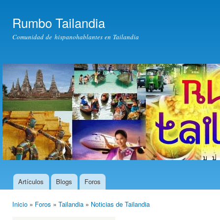
Pas
con
Rumbo Tailandia
prin
Comunidad de hispanohablantes en Tailandia
Artículos
Blogs
Foros
Menú principal
Inicio
»
Foros
»
Tailandia
»
Noticias de Tailandia
Usted está aquí