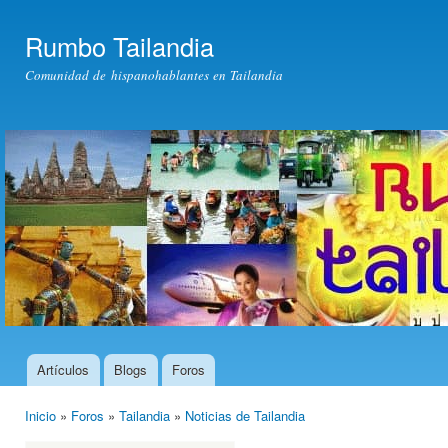
Pas
con
Rumbo Tailandia
prin
Comunidad de hispanohablantes en Tailandia
Artículos
Blogs
Foros
Menú principal
Inicio
»
Foros
»
Tailandia
»
Noticias de Tailandia
Usted está aquí