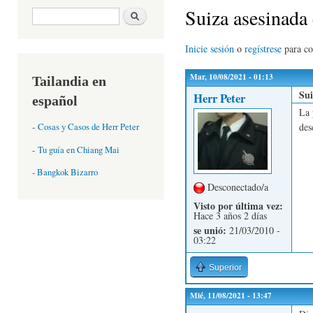
Suiza asesinada
Formulario de búsqueda
Buscar
Inicie sesión
o
regístrese
para c
Mar, 10/08/2021 - 01:13
Tailandia en
Sui
Herr Peter
español
La 
des
-
Cosas y Casos de Herr Peter
-
Tu guía en Chiang Mai
- Bangkok Bizarro
Desconectado/a
Visto por última vez:
Hace 3 años 2 días
se unió:
21/03/2010 -
03:22
Superior
Mié, 11/08/2021 - 13:47