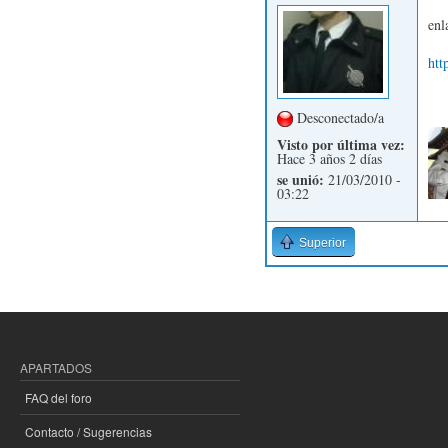
enl
htt
Desconectado/a
Visto por última vez:
Hace 3 años 2 días
se unió:
21/03/2010 -
03:22
Superior
APARTADOS
FAQ del foro
Contacto / Sugerencias