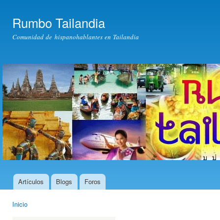
Pas
con
Rumbo Tailandia
prin
Comunidad de hispanohablantes en Tailandia
Artículos
Blogs
Foros
Menú principal
Inicio
Usted está aquí