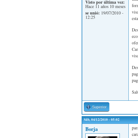
Visto por última vez:
for
Hace 11 años 10 meses
vis
se unió:
19/07/2010 -
12:25
est
Des
eco
ofe
Cam
vis
Des
pag
pag
Sal
Superior
Sáb, 04/12/2010 - 05:02
par
Borja
car