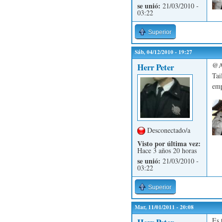
se unió:
21/03/2010 -
03:22
Superior
Sáb, 04/12/2010 - 19:27
@Ap
Herr Peter
Tai
emp
Desconectado/a
Visto por última vez:
Hace 3 años 20 horas
se unió:
21/03/2010 -
03:22
Superior
Mar, 11/01/2011 - 20:08
Es 