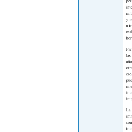
per
int
mit
y n
a t
mal
hor
Par
las
año
otr
eso
pue
mie
fin
imp
La 
imm
com
tra