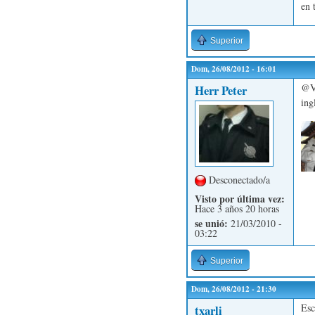
en 
Superior
Dom, 26/08/2012 - 16:01
@Va
Herr Peter
ing
Desconectado/a
Visto por última vez:
Hace 3 años 20 horas
se unió:
21/03/2010 -
03:22
Superior
Dom, 26/08/2012 - 21:30
Esc
txarli