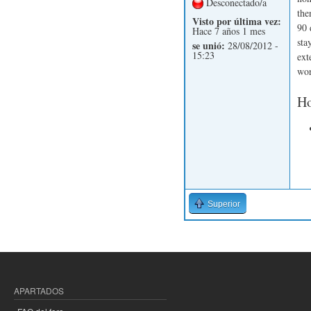
Desconectado/a
the
Visto por última vez:
90 
Hace 7 años 1 mes
sta
se unió:
28/08/2012 -
15:23
ext
wor
Ho
Superior
APARTADOS