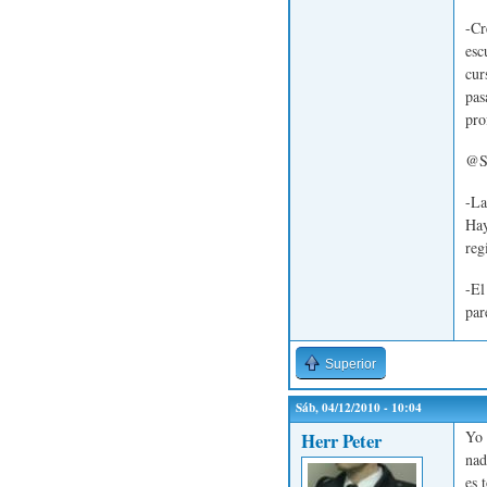
-Cr
esc
cur
pas
pro
@Sa
-La
Hay
reg
-El
par
Superior
Sáb, 04/12/2010 - 10:04
Yo 
Herr Peter
nad
es 