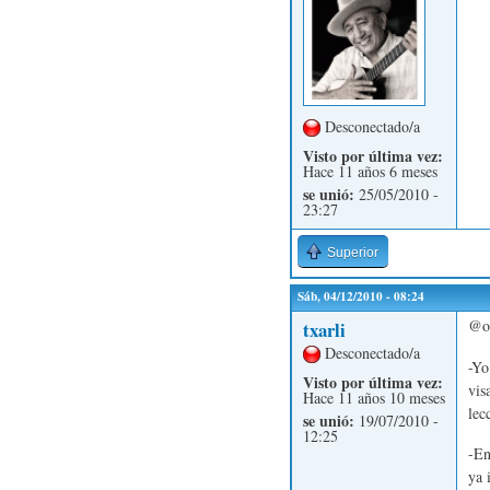
Desconectado/a
Visto por última vez:
Hace 11 años 6 meses
se unió:
25/05/2010 -
23:27
Superior
Sáb, 04/12/2010 - 08:24
@ov
txarli
Desconectado/a
-Yo
Visto por última vez:
vis
Hace 11 años 10 meses
lec
se unió:
19/07/2010 -
12:25
-En
ya 