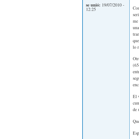
se unió:
19/07/2010 -
Com
12:25
ser
me 
una
tra
que
lo 
Otr
(65
ent
seg
enc
El 
cum
de 
Que
Esp