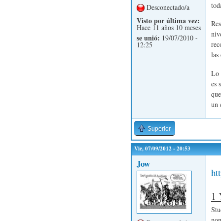
tod
Desconectado/a
Visto por última vez:
Res
Hace 11 años 10 meses
niv
se unió:
19/07/2010 -
rec
12:25
las
Lo 
es 
que
un 
Superior
Vie, 07/09/2012 - 20:53
Jow
ht
1 
Stu
non