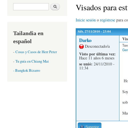
Visados para est
Formulario de búsqueda
Buscar
Inicie sesión
o
regístrese
para c
Sáb, 27/11/2010 - 23:04
Tailandia en
Vis
Darko
español
Tax
Desconectado/a
Gen
-
Cosas y Casos de Herr Peter
Visto por última vez:
Hace 11 años 6 meses
-
Tu guía en Chiang Mai
se unió:
24/11/2010 -
11:34
- Bangkok Bizarro
Hol
Soy
sob
Muc
Superior