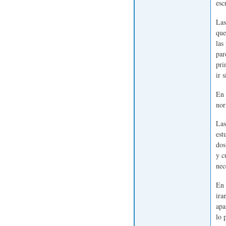
esc
Las
que
las
par
pri
ir 
En 
nor
Las
est
dos
y c
nec
En 
ira
apa
lo 