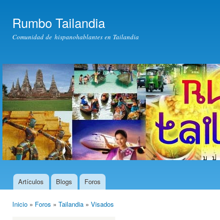
Pas
con
Rumbo Tailandia
prin
Comunidad de hispanohablantes en Tailandia
Artículos
Blogs
Foros
Menú principal
Inicio
»
Foros
»
Tailandia
»
Visados
Usted está aquí