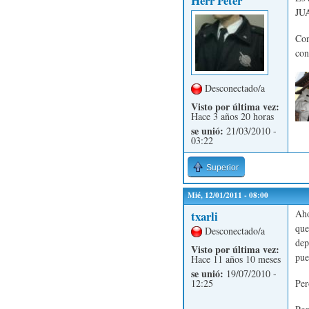
Herr Peter
JU
Com
con
Desconectado/a
Visto por última vez:
Hace 3 años 20 horas
se unió:
21/03/2010 -
03:22
Superior
Mié, 12/01/2011 - 08:00
Aho
txarli
que
Desconectado/a
dep
Visto por última vez:
pue
Hace 11 años 10 meses
se unió:
19/07/2010 -
Per
12:25