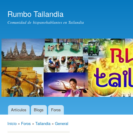
Pas
con
Rumbo Tailandia
prin
Comunidad de hispanohablantes en Tailandia
Artículos
Blogs
Foros
Menú principal
Inicio
»
Foros
»
Tailandia
»
General
Usted está aquí