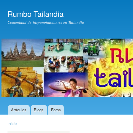
Pas
con
Rumbo Tailandia
prin
Comunidad de hispanohablantes en Tailandia
Artículos
Blogs
Foros
Menú principal
Inicio
Usted está aquí