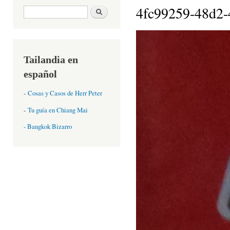
4fc99259-48d2-
Formulario de búsqueda
Buscar
Tailandia en
español
-
Cosas y Casos de Herr Peter
-
Tu guía en Chiang Mai
- Bangkok Bizarro