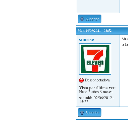
Superior
Mar, 14/09/2021 - 08:52
Gra
sunrise
a l
Desconectado/a
Visto por última vez:
Hace 2 años 6 meses
se unió:
02/06/2012 -
15:22
Superior