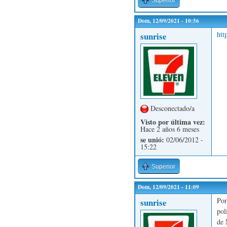
Superior
Dom, 12/09/2021 - 10:56
htt
sunrise
Desconectado/a
Visto por última vez:
Hace 2 años 6 meses
se unió:
02/06/2012 -
15:22
Superior
Dom, 12/09/2021 - 11:09
Por
sunrise
pol
de 