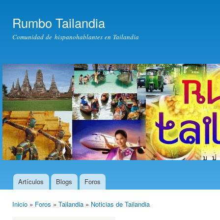
Pas
con
Rumbo Tailandia
prin
Comunidad de hispanohablantes en Tailandia
Artículos
Blogs
Foros
Menú principal
Inicio
»
Foros
»
Tailandia
»
Noticias de Tailandia
Usted está aquí