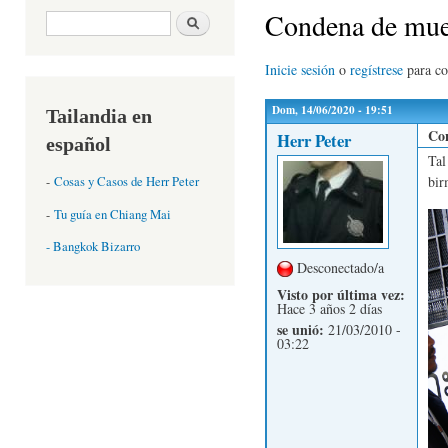
Condena de muer
Formulario de búsqueda
Buscar
Inicie sesión
o
regístrese
para c
Dom, 14/06/2020 - 19:51
Tailandia en
Con
Herr Peter
español
Tal
bir
-
Cosas y Casos de Herr Peter
-
Tu guía en Chiang Mai
- Bangkok Bizarro
Desconectado/a
Visto por última vez:
Hace 3 años 2 días
se unió:
21/03/2010 -
03:22